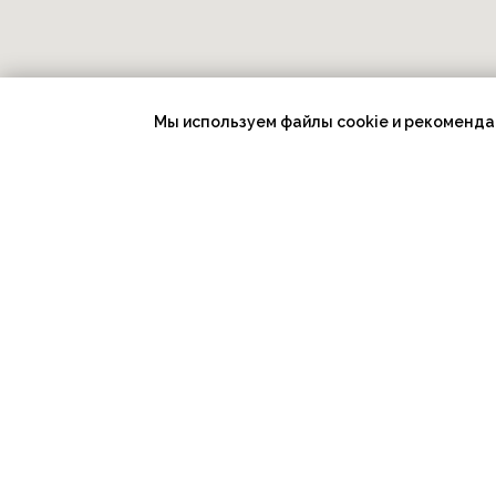
Интенсивы
онлайн
Мы используем файлы cookie и рекоменда
Формат обучения:
online
Длительность: 10 месяцев
Интенсивы оч