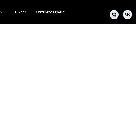
ам
О школе
Оптимус Прайс