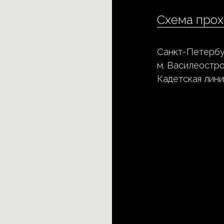
Схема прох
Санкт-Петербу
м. Василеостр
Кадетская лини
1 месяц
5 
20 часов
1
Цена с 15
13 900 р
7
августа:
Цена сейчас:
9900 р
5