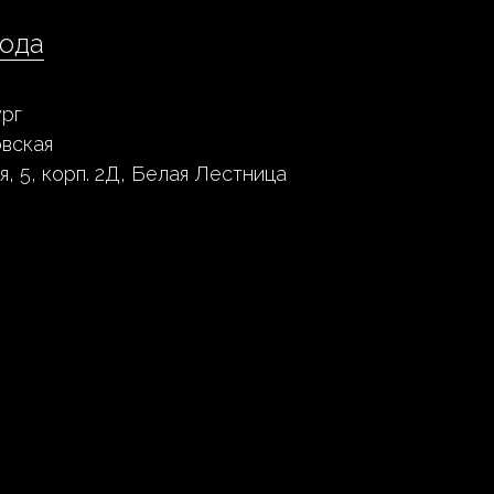
ода
рг
овская
я, 5, корп. 2Д, Белая Лестница
месяцев
10 месяцев
20 часов
240 часов
7 400 р
142 800 р
9 400 р
118 800 р