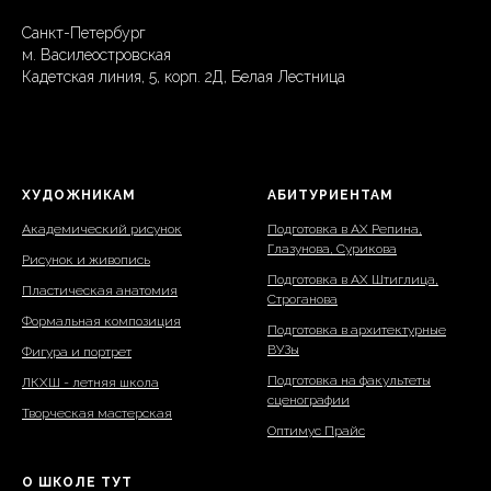
Санкт-Петербург
м. Василеостровская
Кадетская линия, 5, корп. 2Д, Белая Лестница
ХУДОЖНИКАМ
АБИТУРИЕНТАМ
Академический рисунок
Подготовка в АХ Репина,
Глазунова, Сурикова
Рисунок и живопись
Подготовка в АХ Штиглица,
Пластическая анатомия
Строганова
Формальная композиция
Подготовка в архитектурные
ВУЗы
Фигура и портрет
Подготовка на факультеты
ЛКХШ - летняя школа
сценографии
Творческая мастерская
Оптимус Прайс
О ШКОЛЕ ТУТ