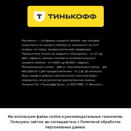
Рассрочка — это форма кредита (займа), при которой
переплаты по кредиту (займу) не возникает за счет
скидки на товар, предоставляемой продавцом.
Процентная ставка по продукту «Рассрочка» - от 0% до
100% годовых, полная стоимость потребительского
кредита (займа) - от 0.000% до 60.000% годовых.
Минимальная сумма - 3000 р., максимальная сумма - 500
000 рублей. Срок предоставления - от 3 до 36 месяцев.
Ваш тариф и размер ежемесячного платежа будет
определен по результатам рассмотрения заявки.
Условия АО «Тинькофф Банк» и ООО МФК «Т-Финанс».
Политика в отношении обработки
персональных данных
Мы используем файлы cookie и рекомендательные технологии.
Пользуясь сайтом, вы соглашаетесь с Политикой обработки
персональных данных.