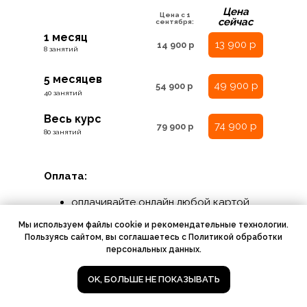
Цена
Цена с 1
сейчас
сентября:
1 месяц
13 900 р
14 900 р
8 занятий
5 месяцев
49 900 р
54 900 р
40 занятий
Весь курс
74 900 р
79 900 р
80 занятий
Оплата:
оплачивайте онлайн любой картой
из любой точки мира;
Мы используем файлы cookie и рекомендательные технологии.
можно оплатить в рассрочку;
Пользуясь сайтом, вы соглашаетесь с Политикой обработки
можно оплатить материнским
персональных данных.
капиталом.
ЗАПИШИТЕСЬ НА ПРОБНЫЙ УРОК
OK, БОЛЬШЕ НЕ ПОКАЗЫВАТЬ