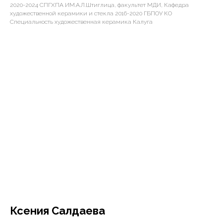
2020-2024 СПГХПА ИМ.А.Л.Штиглица, факультет МДИ, Кафедра
художественной керамики и стекла 2016-2020 ГБПОУ КО
Специальность художественная керамика Калуга
Ксения Салдаева