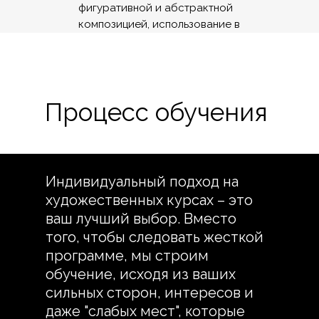
фигуративной и абстрактной
композицией, использование в
фигуративной композиции модуля и
модульной структуры.
Если вы хотите изучать композицию
Процесс обучения
для собственного творчества,
все
перечисленные знания ждут и вас,
даже не сомневайтесь.
Индивидуальный подход на
художественных курсах – это
ваш лучший выбор. Вместо
того, чтобы следовать жесткой
программе, мы строим
обучение, исходя из ваших
сильных сторон, интересов и
даже "слабых мест", которые