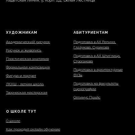
Кадетская линия, 5, корп. 2Д, Белая Лестница
ХУДОЖНИКАМ
АБИТУРИЕНТАМ
Академический рисунок
Подготовка в АХ Репина,
Глазунова, Сурикова
Рисунок и живопись
Подготовка в АХ Штиглица,
Пластическая анатомия
Строганова
Формальная композиция
Подготовка в архитектурные
ВУЗы
Фигура и портрет
Подготовка на факультеты
ЛКХШ - летняя школа
сценографии
Творческая мастерская
Оптимус Прайс
О ШКОЛЕ ТУТ
О школе
Как проходит онлайн обучение