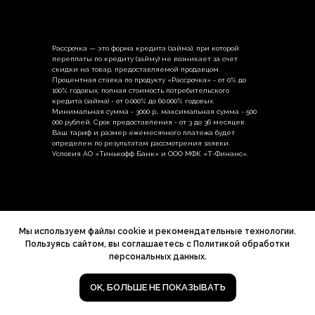
Рассрочка — это форма кредита (займа), при которой
переплаты по кредиту (займу) не возникает за счет
скидки на товар, предоставляемой продавцом.
Процентная ставка по продукту «Рассрочка» - от 0% до
100% годовых, полная стоимость потребительского
кредита (займа) - от 0.000% до 60.000% годовых.
Минимальная сумма - 3000 р., максимальная сумма - 500
000 рублей. Срок предоставления - от 3 до 36 месяцев.
Ваш тариф и размер ежемесячного платежа будет
определен по результатам рассмотрения заявки.
Условия АО «Тинькофф Банк» и ООО МФК «Т-Финанс».
Политика в отношении обработки
персональных данных
Мы используем файлы cookie и рекомендательные технологии.
Пользуясь сайтом, вы соглашаетесь с Политикой обработки
персональных данных.
ЗАПИШИТЕСЬ НА ПРОБНЫЙ УРОК
OK, БОЛЬШЕ НЕ ПОКАЗЫВАТЬ
* деятельность Meta (соцсети Facebook и Instagram)
запрещена в России как экстремистская