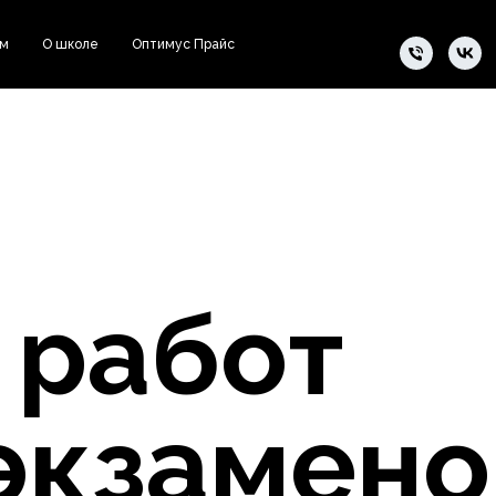
ам
О школе
Оптимус Прайс
 работ
экзамено