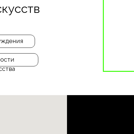
кусств
уждения
ости
сства