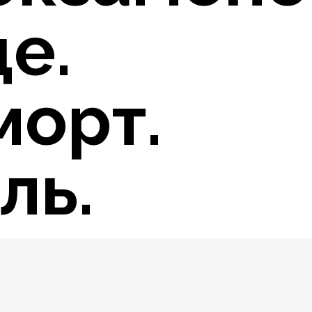
е.
орт.
ль.