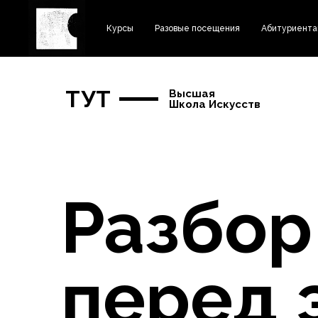
Курсы
Разовые посещения
Абитуриент
ТУТ
Высшая
Школа Искусств
Разбор
перед 