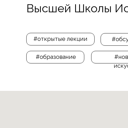
Высшей Школы Ис
#открытые лекции
#обс
#образование
#нов
иску