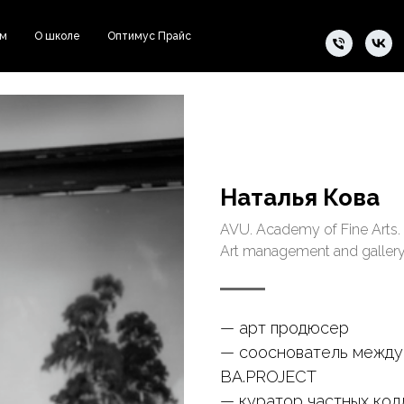
ам
О школе
Оптимус Прайс
Наталья Кова
AVU. Academy of Fine Arts.
Art management and gallery
— арт продюсер
— сооснователь между
BA.PROJECT
— куратор частных кол