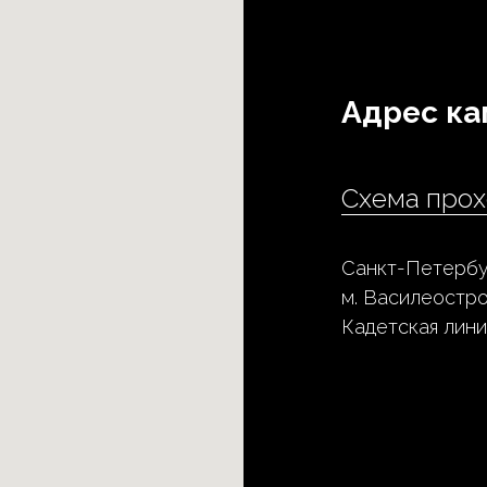
Адрес ка
Схема прох
Санкт-Петербу
м. Василеостр
Кадетская лини