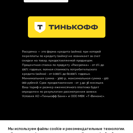
Рассрочка — это форма кредита (займа), при которой
переплаты по кредиту (займу) не возникает за счет
скидки на товар, предоставляемой продавцом.
Процентная ставка по продукту «Рассрочка» - от 0% до
100% годовых, полная стоимость потребительского
кредита (займа) - от 0.000% до 60.000% годовых.
Минимальная сумма - 3000 р., максимальная сумма - 500
000 рублей. Срок предоставления - от 3 до 36 месяцев.
Ваш тариф и размер ежемесячного платежа будет
определен по результатам рассмотрения заявки.
Условия АО «Тинькофф Банк» и ООО МФК «Т-Финанс».
Политика в отношении обработки
персональных данных
Мы используем файлы cookie и рекомендательные технологии.