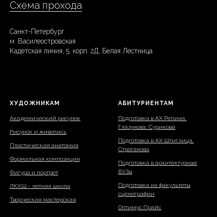
Схема прохода
Санкт-Петербург
м. Василеостровская
Кадетская линия, 5, корп. 2Д, Белая Лестница
ХУДОЖНИКАМ
АБИТУРИЕНТАМ
Академический рисунок
Подготовка в АХ Репина,
Глазунова, Сурикова
Рисунок и живопись
Подготовка в АХ Штиглица,
Пластическая анатомия
Строганова
Формальная композиция
Подготовка в архитектурные
ВУЗы
Фигура и портрет
Подготовка на факультеты
ЛКХШ - летняя школа
сценографии
Творческая мастерская
Оптимус Прайс