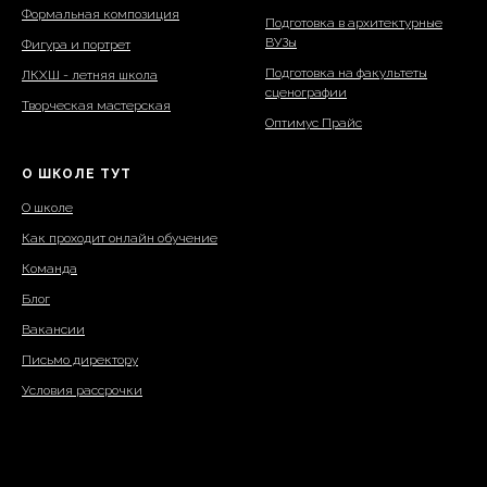
Формальная композиция
Подготовка в архитектурные
ВУЗы
Фигура и портрет
Подготовка на факультеты
ЛКХШ - летняя школа
сценографии
Творческая мастерская
Оптимус Прайс
О ШКОЛЕ ТУТ
О школе
Как проходит онлайн обучение
Команда
Блог
Вакансии
Письмо директору
Условия рассрочки