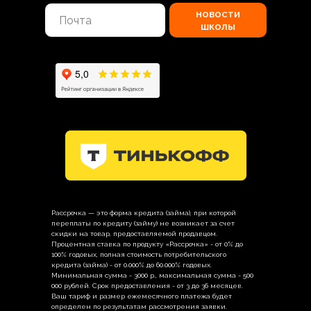
новости
школы
Рассрочка — это форма кредита (займа), при которой
переплаты по кредиту (займу) не возникает за счет
скидки на товар, предоставляемой продавцом.
Процентная ставка по продукту «Рассрочка» - от 0% до
100% годовых, полная стоимость потребительского
кредита (займа) - от 0.000% до 60.000% годовых.
Минимальная сумма - 3000 р., максимальная сумма - 500
000 рублей. Срок предоставления - от 3 до 36 месяцев.
Ваш тариф и размер ежемесячного платежа будет
определен по результатам рассмотрения заявки.