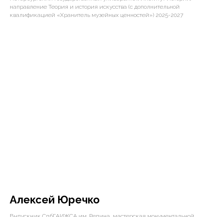
направление Теория и история искусства (с дополнительной
квалификацией «Хранитель музейных ценностей») 2025-2027
Алексей Юречко
Выпускник СпбГАИЖСА им. Репина, мастерская монументальной