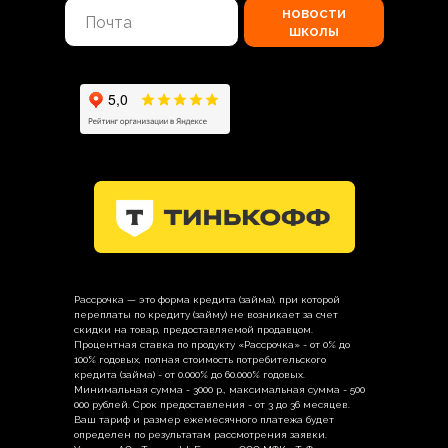
новости
школы
Рассрочка — это форма кредита (займа), при которой
переплаты по кредиту (займу) не возникает за счет
скидки на товар, предоставляемой продавцом.
Процентная ставка по продукту «Рассрочка» - от 0% до
100% годовых, полная стоимость потребительского
кредита (займа) - от 0.000% до 60.000% годовых.
Минимальная сумма - 3000 р., максимальная сумма - 500
000 рублей. Срок предоставления - от 3 до 36 месяцев.
Ваш тариф и размер ежемесячного платежа будет
определен по результатам рассмотрения заявки.