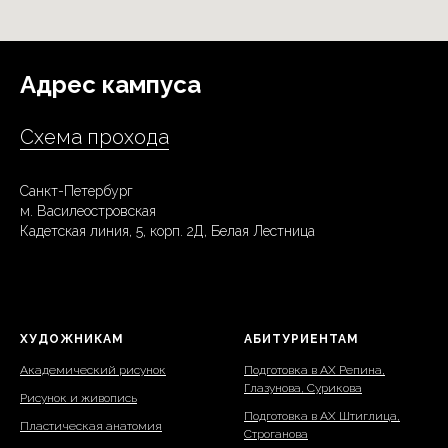
Адрес кампуса
Схема прохода
Санкт-Петербург
Оплата
м. Василеостровская
Кадетская линия, 5, корп. 2Д, Белая Лестница
Анатомия
образа
ХУДОЖНИКАМ
АБИТУРИЕНТАМ
Академический рисунок
Подготовка в АХ Репина,
18 900 р
Глазунова, Сурикова
Рисунок и живопись
Подготовка в АХ Штиглица,
Пластическая анатомия
Строганова