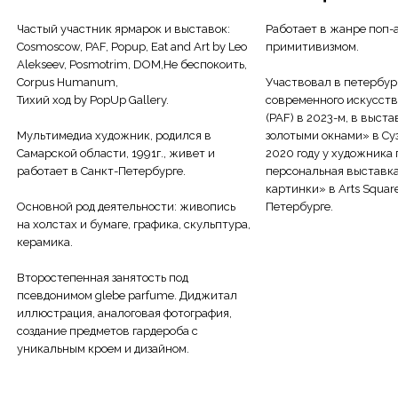
Частый участник ярмарок и выставок:
Работает в жанре поп-а
Cosmoscow, PAF, Popup, Eat and Art by Leo
примитивизмом.
Alekseev, Posmotrim, DOM,Не беспокоить,
Corpus Humanum,
Участвовал в петербур
Тихий ход by PopUp Gallery.
современного искусств
(PAF) в 2023-м, в выст
Мультимедиа художник, родился в
золотыми окнами» в Суз
Самарской области, 1991г., живет и
2020 году у художника
работает в Санкт-Петербурге.
персональная выставк
картинки» в Arts Square
Основной род деятельности: живопись
Петербурге.
на холстах и бумаге, графика, скульптура,
керамика.
Второстепенная занятость под
псевдонимом glebe parfume. Диджитал
иллюстрация, аналоговая фотография,
создание предметов гардероба с
уникальным кроем и дизайном.