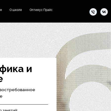
ам
О школе
Оптимус Прайс
фика и
е
 востребованное
ке
о занятий: