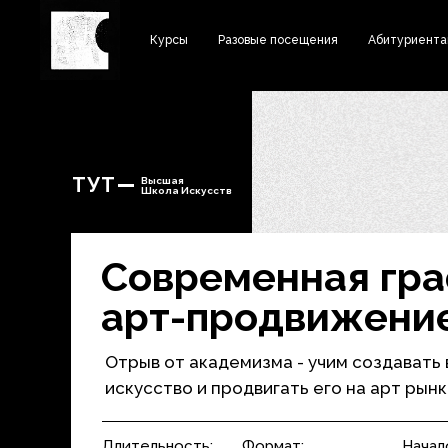
Курсы
Разовые посещения
Абитуриент
ТУТ
Высшая
Школа Искусств
Современная гра
арт-продвижени
Отрыв от академизма - учим создавать
искусство и продвигать его на арт рын
Длительность:
Формат:
Начал