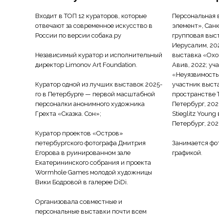
Входит в ТОП 12 кураторов, которые
Персональная 
отвечают за современное искусство в
элемент», Санк
России по версии собака.ру
групповая выст
Иерусалим, 20
Независимый куратор и исполнительный
выставка «Охот
директор Limonov Art Foundation.
Авив, 2022; уч
«Неуязвимость»
Куратор одной из лучших выставок 2025-
участник выст
го в Петербурге — первой масштабной
пространстве T
персоналки анонимного художника
Петербург, 202
Грехта «Сказка. Сон»;
Stieglitz Young
Петербург, 202
Куратор проектов «Остров»
петербургского фотографа Дмитрия
Занимается фот
Егорова в руинированном зале
графикой.
Екатерининского собрания и проекта
Wormhole Games молодой художницы
Вики Бодровой в галерее DiDi.
Организовала совместные и
персональные выставки почти всем