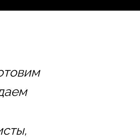
готовим
здаем
исты,