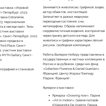
Занимается живописью, графикой, видео,
выставка «Игровой
автор объектов, инсталляций.
т-Петербург, 2023;
Запечатяет в разных медиумах
авка Ostranenie,
переходные состояния, сны,
23; персональная
метаморфозы. Образы напоминают
а в месяце май», Тель-
сюрреалистичные видения, воспринятые
астник выставки
через призму детского взгляда. Для
, Санкт-Петербург, 2022;
живописи и графики характерен лёгкий
авки-продажи в
рисунок, свободная композиция.
hird Place, Санкт-
1; участник выставки
Работы Валерии Нибиру представлены в
 в MYTH Gallary, Санкт-
государственных и частных коллекциях в
0.
России и за рубежом, среди них фонд
«Collection Florence & Daniel Guerlain»
ографией и станковой
(Франция), Центр Жоржа Помпиду
(Париж, Франция).
Ярмарки и выставки:
Ярмарка «Drawing now», Париж
«Art in motion», Galerie nomade
d’Alexandra De Viveiros, Париж