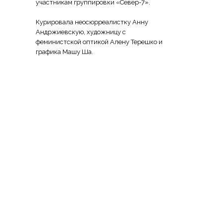
участникам группировки «Север-7».
Курировала неосюрреалистку Анну
Андржиевскую, художницу с
феминистcкой оптикой Алену Терешко и
графика Машу Ша.