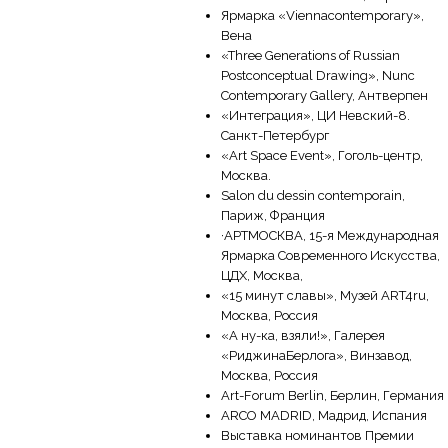
Ярмарка «Viennacontemporary»,
Вена
«Three Generations of Russian
Postconceptual Drawing», Nunc
Contemporary Gallery, Антверпен
«Интеграция», ЦИ Невский-8.
Санкт-Петербург
«Art Space Event», Гоголь-центр,
Москва.
Salon du dessin contemporain,
Париж, Франция
·АРТМОСКВА, 15-я Международная
Ярмарка Современного Искусства,
ЦДХ, Москва,
«15 минут славы», Музей ART4ru,
Москва, Россия
«А ну-ка, взяли!», Галерея
«РиджинаБерлога», Винзавод,
Москва, Россия
Art-Forum Berlin, Берлин, Германия
ARCO MADRID, Мадрид, Испания
Выставка номинантов Премии