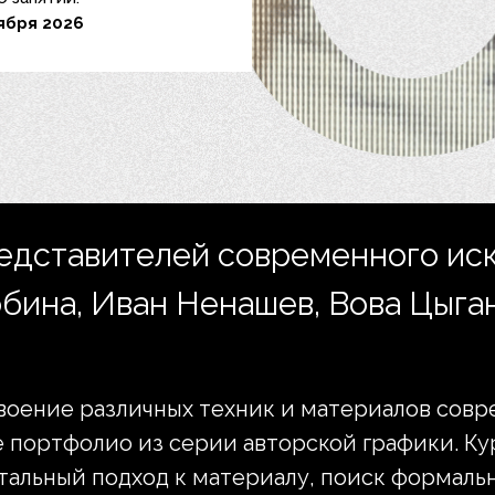
ября 2026
едставителей современного иск
бина, Иван Ненашев, Вова Цыган
своение различных техник и материалов сов
 портфолио из серии авторской графики. Ку
тальный подход к материалу, поиск формаль