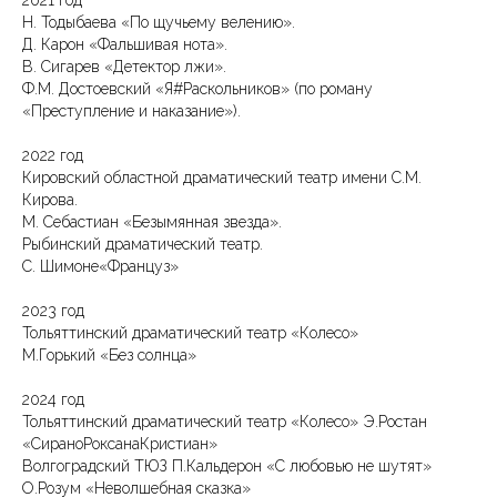
2021 год
Н. Тодыбаева «По щучьему велению».
Д. Карон «Фальшивая нота».
В. Сигарев «Детектор лжи».
Ф.М. Достоевский «Я#Раскольников» (по роману
«Преступление и наказание»).
2022 год
Кировский областной драматический театр имени С.М.
Кирова.
М. Себастиан «Безымянная звезда».
Рыбинский драматический театр.
С. Шимоне«Француз»
2023 год
Тольяттинский драматический театр «Колесо»
М.Горький «Без солнца»
2024 год
Тольяттинский драматический театр «Колесо» Э.Ростан
«СираноРоксанаКристиан»
Волгоградский ТЮЗ П.Кальдерон «С любовью не шутят»
О.Розум «Неволшебная сказка»