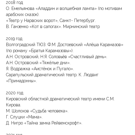
2018 год
О. Емельянова «Аладдин и волшебная лампа» (по мотивам
арабских сказок).
«Театр у Нарвских ворот», Санкт- Петербург.
В. Ганзенко «Кот в сапогах». Мирнинский театр
2019 год
Волгоградский ТЮЗ. Ф.М. Достоевский «Алёша Карамазов»
(по роману «Братья Карамазовы»).
А.Н. Островский, Н.Я. Соловьёв «Счастливый день».
А.Н. Островский «Тяжёлые дни».
Я. Водражка «Аистёнок и Пугало».
Сарапульский драматический театр. К. Людвиг
«Примадонны».
2020 год
Кировский областной драматический театр имени С.М.
Кирова.
М. Шолохов «Судьба человека».
Г. Слуцки «Мама».
Д. Нигро «Тайна замка Рейвенскрофт».