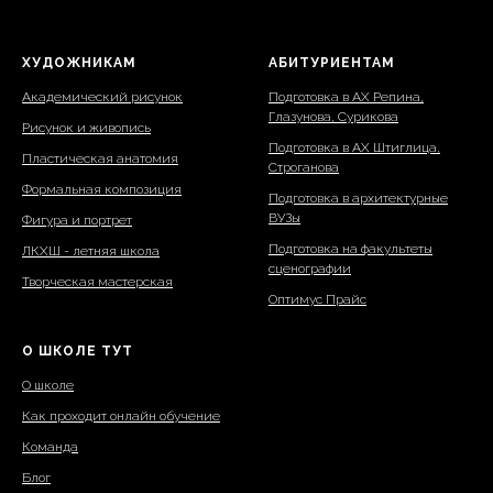
ХУДОЖНИКАМ
АБИТУРИЕНТАМ
Академический рисунок
Подготовка в АХ Репина,
Глазунова, Сурикова
Рисунок и живопись
Подготовка в АХ Штиглица,
Пластическая анатомия
Строганова
Формальная композиция
Подготовка в архитектурные
ВУЗы
Фигура и портрет
Подготовка на факультеты
ЛКХШ - летняя школа
сценографии
Творческая мастерская
Оптимус Прайс
О ШКОЛЕ ТУТ
О школе
Как проходит онлайн обучение
Команда
Блог