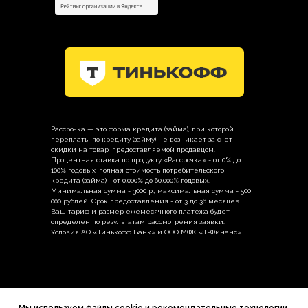
Рассрочка — это форма кредита (займа), при которой
переплаты по кредиту (займу) не возникает за счет
скидки на товар, предоставляемой продавцом.
Процентная ставка по продукту «Рассрочка» - от 0% до
100% годовых, полная стоимость потребительского
кредита (займа) - от 0.000% до 60.000% годовых.
Минимальная сумма - 3000 р., максимальная сумма - 500
000 рублей. Срок предоставления - от 3 до 36 месяцев.
Ваш тариф и размер ежемесячного платежа будет
определен по результатам рассмотрения заявки.
Условия АО «Тинькофф Банк» и ООО МФК «Т-Финанс».
Политика в отношении обработки
персональных данных