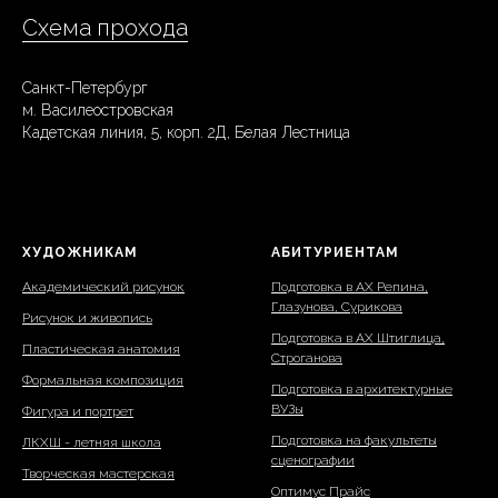
Схема прохода
Санкт-Петербург
м. Василеостровская
Кадетская линия, 5, корп. 2Д, Белая Лестница
ХУДОЖНИКАМ
АБИТУРИЕНТАМ
Академический рисунок
Подготовка в АХ Репина,
Глазунова, Сурикова
Рисунок и живопись
Подготовка в АХ Штиглица,
Пластическая анатомия
Строганова
Формальная композиция
Подготовка в архитектурные
ВУЗы
Фигура и портрет
Подготовка на факультеты
ЛКХШ - летняя школа
сценографии
Творческая мастерская
Оптимус Прайс